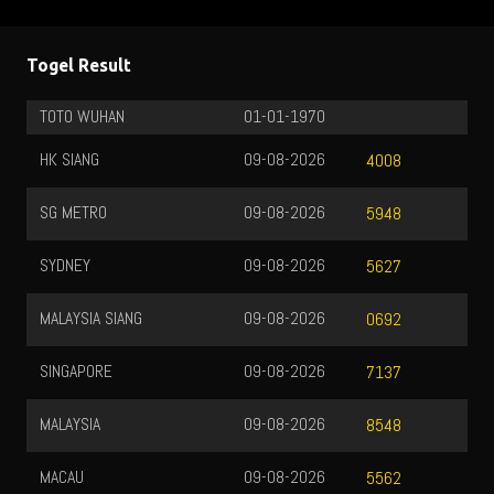
Togel Result
TOTO WUHAN
01-01-1970
HK SIANG
09-08-2026
4008
SG METRO
09-08-2026
5948
SYDNEY
09-08-2026
5627
MALAYSIA SIANG
09-08-2026
0692
SINGAPORE
09-08-2026
7137
MALAYSIA
09-08-2026
8548
MACAU
09-08-2026
5562