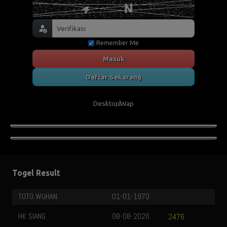
Remember Me
Masuk
Daftar Sekarang
Desktop
Wap
Togel Result
TOTO WUHAN
01-01-1970
HK SIANG
08-08-2026
2476