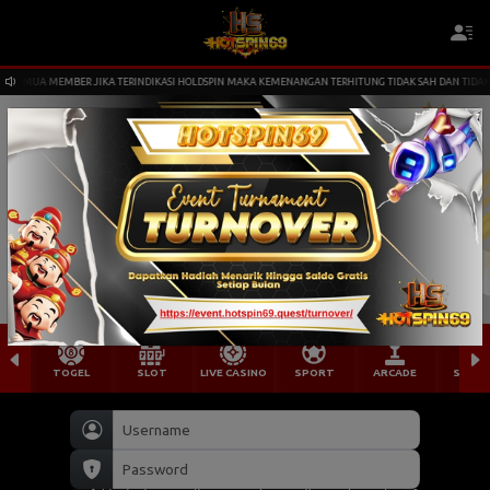
SEMUA MEMBER JIKA TERINDIKASI HOLDSPIN MAKA KEMENANGAN TERHITUNG TIDAK SAH DAN TIDAK D
TOGEL
SLOT
LIVE CASINO
SPORT
ARCADE
SABU