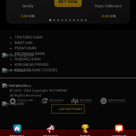
BET NOW
Sevilla
Rayo Vallecano
0.25
0.95
-0.25
0.95
TENTANG KAMI
BANTUAN
PERATURAN
INFORMASI BANK
HUBUNGI KAMI
KEBIJAKAN PRIVASI
PERSETUJUAN COOKIES
Hotspin69
© 2015 - 2026 Copyright HOTSPIN69.
All Rights Reserved.
LAPOR PUSAT