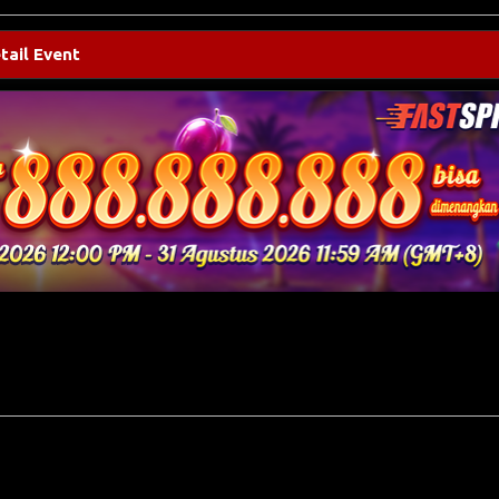
tail Event