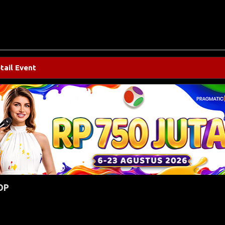
tail Event
OP