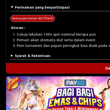
Permainan yang berpartisipasi
Semua permainan slot PGSoft
Aturan :
Cukup lakukan 100x spin nominal berapa pun.
Pemain akan otomatis ikut serta dalam event.
Poin turnamen dan papan peringkat bisa dicek pada 
Syarat & Ketentuan
De