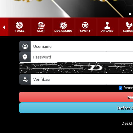
TOGEL
SLOT
LIVE CASINO
SPORT
ARCADE
SABU
Reme
Ma
Daftar 
Deskt